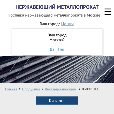
НЕРЖАВЕЮЩИЙ МЕТАЛЛОПРОКАТ
☰
Поставка нержавеющего металлопроката
в Москве
Ваш город:
Москва
8 800 551-16-44
Ваш город
Москва?
ЗАКАЗАТЬ ОБРАТНЫЙ ЗВОНОК
Да
Нет
Главная
Продукция
Лист нержавеющий
03X18H11
Каталог