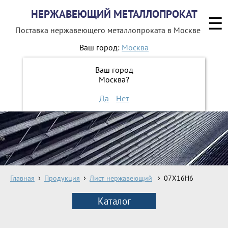
НЕРЖАВЕЮЩИЙ МЕТАЛЛОПРОКАТ
☰
Поставка нержавеющего металлопроката
в Москве
Ваш город:
Москва
8 800 551-16-44
Ваш город
Москва?
ЗАКАЗАТЬ ОБРАТНЫЙ ЗВОНОК
Да
Нет
Главная
Продукция
Лист нержавеющий
07X16H6
Каталог