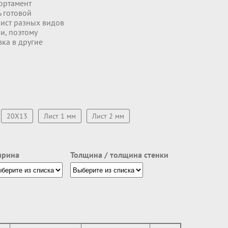
ортамент
ь готовой
ист разных видов
и, поэтому
вка в другие
20Х13
Лист 1 мм
Лист 2 мм
рина
Толщина / толщина стенки