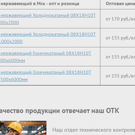
 нержавеющий в Мск - опт и розница
Оптовая цен
т нержавеющий Холоднокатаный 08Х18Н10Т
от 170 руб./к
000х2000
т нержавеющий Холоднокатаный 08Х18Н10Т
от 155 руб./к
1000х2000
 нержавеющий Горячекатаный 08Х18Н10Т
от 155 руб./к
500x6000мм
 нержавеющий Горячекатаный 08Х18Н10Т
от 155 руб./к
1500x6000мм
качество продукции отвечает наш ОТК
Наш отдел технического контроля