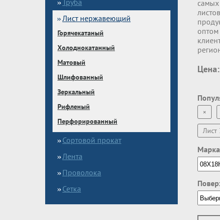
Труба
самых
листов
Лист нержавеющий
проду
оптом 
Горячекатаный
клиент
Холоднокатанный
регио
Матовый
Цена:
Шлифованный
Зеркальный
Попул
Рифленый
×
Перфорированный
Лист 
Сортовой прокат
Марка
Лента
Проволока
Повер
Сетка