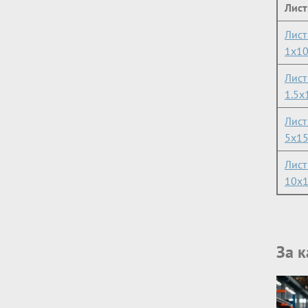
Лист
Лис
1х1
Лис
1.5х
Лист
5x1
Лист
10x
За 