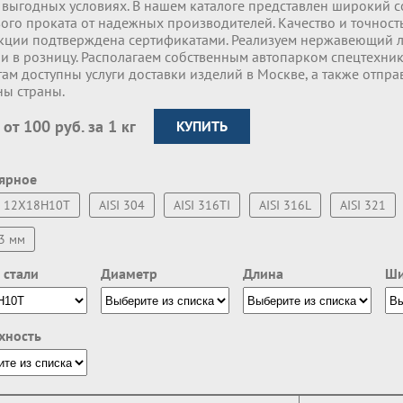
 выгодных условиях. В нашем каталоге представлен широкий с
ого проката от надежных производителей. Качество и точност
кции подтверждена сертификатами. Реализуем нержавеющий л
и в розницу. Располагаем собственным автопарком спецтехник
ам доступны услуги доставки изделий в Москве, а также отпра
ны страны.
 от 100 руб. за 1 кг
КУПИТЬ
ярное
12Х18Н10Т
AISI 304
AISI 316TI
AISI 316L
AISI 321
3 мм
 стали
Диаметр
Длина
Ши
хность