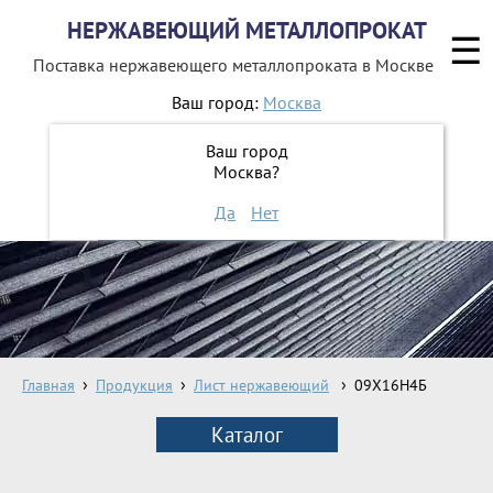
НЕРЖАВЕЮЩИЙ МЕТАЛЛОПРОКАТ
☰
Поставка нержавеющего металлопроката
в Москве
Ваш город:
Москва
8 800 551-16-44
Ваш город
Москва?
ЗАКАЗАТЬ ОБРАТНЫЙ ЗВОНОК
Да
Нет
Главная
Продукция
Лист нержавеющий
09Х16Н4Б
Каталог