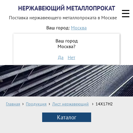
НЕРЖАВЕЮЩИЙ МЕТАЛЛОПРОКАТ
☰
Поставка нержавеющего металлопроката
в Москве
Ваш город:
Москва
8 800 551-16-44
Ваш город
Москва?
ЗАКАЗАТЬ ОБРАТНЫЙ ЗВОНОК
Да
Нет
Главная
Продукция
Лист нержавеющий
14X17H2
Каталог