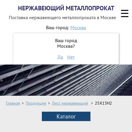
НЕРЖАВЕЮЩИЙ МЕТАЛЛОПРОКАТ
☰
Поставка нержавеющего металлопроката
в Москве
Ваш город:
Москва
8 800 551-16-44
Ваш город
Москва?
ЗАКАЗАТЬ ОБРАТНЫЙ ЗВОНОК
Да
Нет
Главная
Продукция
Лист нержавеющий
25Х13Н2
Каталог