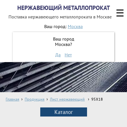
НЕРЖАВЕЮЩИЙ МЕТАЛЛОПРОКАТ
☰
Поставка нержавеющего металлопроката
в Москве
Ваш город:
Москва
8 800 551-16-44
Ваш город
Москва?
ЗАКАЗАТЬ ОБРАТНЫЙ ЗВОНОК
Да
Нет
Главная
Продукция
Лист нержавеющий
95Х18
Каталог