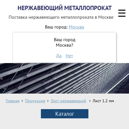
НЕРЖАВЕЮЩИЙ МЕТАЛЛОПРОКАТ
☰
Поставка нержавеющего металлопроката
в Москве
Ваш город:
Москва
8 800 551-16-44
Ваш город
Москва?
ЗАКАЗАТЬ ОБРАТНЫЙ ЗВОНОК
Да
Нет
Главная
Продукция
Лист нержавеющий
Лист 1.2 мм
Каталог