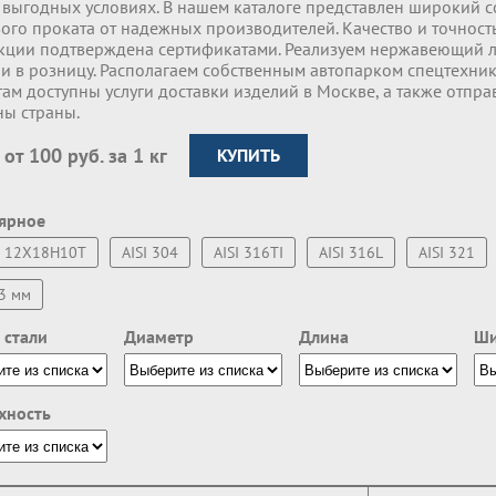
 выгодных условиях. В нашем каталоге представлен широкий с
ого проката от надежных производителей. Качество и точност
кции подтверждена сертификатами. Реализуем нержавеющий л
и в розницу. Располагаем собственным автопарком спецтехник
ам доступны услуги доставки изделий в Москве, а также отпра
ны страны.
 от 100 руб. за 1 кг
КУПИТЬ
ярное
12Х18Н10Т
AISI 304
AISI 316TI
AISI 316L
AISI 321
3 мм
 стали
Диаметр
Длина
Ши
хность