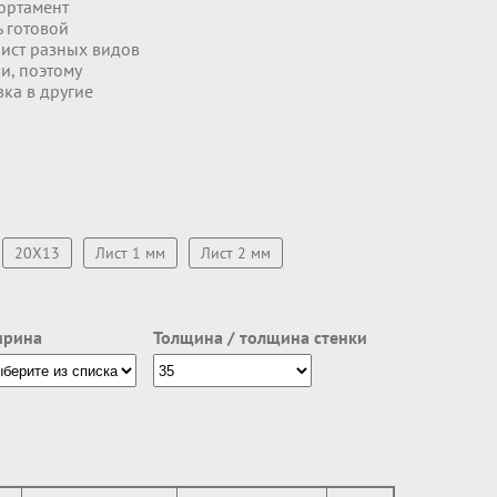
ортамент
ь готовой
ист разных видов
и, поэтому
вка в другие
20Х13
Лист 1 мм
Лист 2 мм
рина
Толщина / толщина стенки