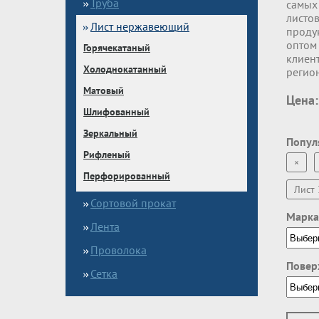
Труба
самых
листов
Лист нержавеющий
проду
оптом 
Горячекатаный
клиент
Холоднокатанный
регио
Матовый
Цена:
Шлифованный
Зеркальный
Попул
Рифленый
×
Перфорированный
Лист 
Сортовой прокат
Марка
Лента
Проволока
Повер
Сетка