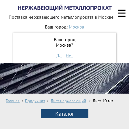
НЕРЖАВЕЮЩИЙ МЕТАЛЛОПРОКАТ
☰
Поставка нержавеющего металлопроката
в Москве
Ваш город:
Москва
8 800 551-16-44
Ваш город
Москва?
ЗАКАЗАТЬ ОБРАТНЫЙ ЗВОНОК
Да
Нет
Главная
Продукция
Лист нержавеющий
Лист 40 мм
Каталог