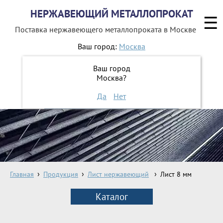
НЕРЖАВЕЮЩИЙ МЕТАЛЛОПРОКАТ
☰
Поставка нержавеющего металлопроката
в Москве
Ваш город:
Москва
8 800 551-16-44
Ваш город
Москва?
ЗАКАЗАТЬ ОБРАТНЫЙ ЗВОНОК
Да
Нет
Главная
Продукция
Лист нержавеющий
Лист 8 мм
Каталог