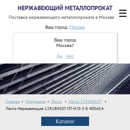
НЕРЖАВЕЮЩИЙ МЕТАЛЛОПРОКАТ
☰
Поставка нержавеющего металлопроката
в Москве
Ваш город:
Москва
8 800 551-16-44
Ваш город
Москва?
ЗАКАЗАТЬ ОБРАТНЫЙ ЗВОНОК
Да
Нет
Главная
Продукция
Лента
Лента 12Х18Н10Т
Лента Нержавеющая 12Х18Н10Т-ПТ-Н-О-2-Б 400х0.4
Каталог