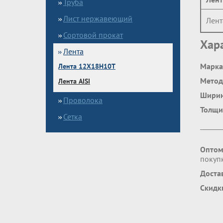
Труба
Лист нержавеющий
Лент
Сортовой прокат
Хар
Лента
Марка
Лента 12Х18Н10Т
Метод
Лента AISI
Шири
Проволока
Толщи
Сетка
Оптом
покупк
Доста
Скидк